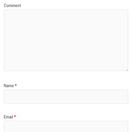
Comment
Name
*
Email
*