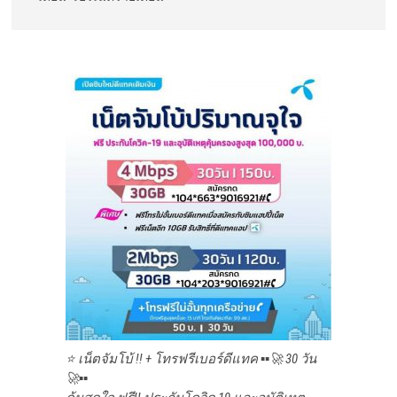
⭐ เน็ตจัมโบ้ !! + โทรฟรีเบอร์ดีแทค ▪▪🚀 30 วัน
🚀▪▪