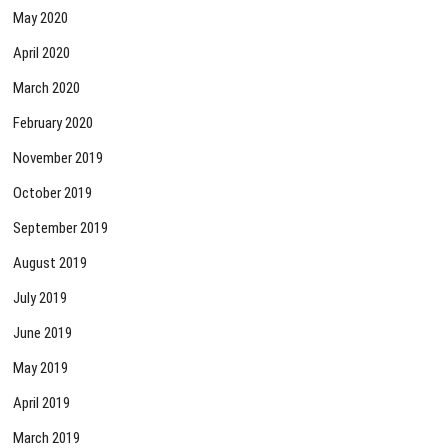
May 2020
April 2020
March 2020
February 2020
November 2019
October 2019
September 2019
August 2019
July 2019
June 2019
May 2019
April 2019
March 2019