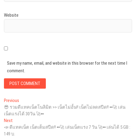
Website
Save my name, email, and website in this browser for the next time I
comment.
P
Previous
P
😎 รวมดีแทคเน็ตโนลิมิต >> เน็ตไม่อั้น!! เน็ตไม่ลดสปีด!! ▪▪🚀 เล่น
r
o
เน็ตแรงได้ 30วัน 🚀▪▪
e
s
Next
N
v
📣 ดีแทคเน็ต เน็ตเต็มสปีด!! ▪▪🚀 เล่นเน็ตแรง 7 วัน 🚀▪▪ เล่นได้ 5 GB :
e
i
t
149 บ.
x
o