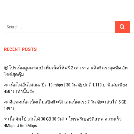
a
o
p
v
s
o
t
s
i
S
:
t
g
e
:
a
a
r
t
RECENT POSTS
c
h
i
…
o
😎โปรเน็ตตูมตาม x2 เพิ่มเน็ตให้ฟรี 2 เท่า ราคาเดิม!! แรงสุดชีด อัพ
ไซซ์สุดคุ้ม
n
📣 เน็ตไม่อั้นไม่ลดสปีด 10 mbps | 30 วัน 🚀 ปกติ 1,110 บ. พิเศษเพียง
450 บ. เท่านั้น 🥳
📣 ดีแทคเน็ต เน็ตเต็มสปีด!! ▪▪🚀 เล่นเน็ตแรง 7 วัน 🚀▪▪ เล่นได้ 5 GB :
149 บ.
⭐ เน็ตจัมโบ้ เล่นได้ 30 GB 30 วัน!! + โทรฟรีเบอร์ดีแทค ความเร็ว
4Mbps และ 2Mbps