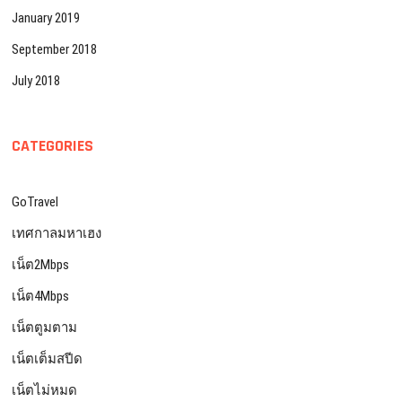
January 2019
September 2018
July 2018
CATEGORIES
GoTravel
เทศกาลมหาเฮง
เน็ต2Mbps
เน็ต4Mbps
เน็ตตูมตาม
เน็ตเต็มสปีด
เน็ตไม่หมด