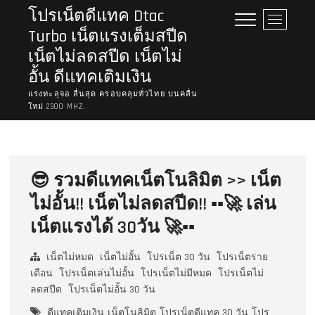
S
โปรเน็ตดีแทค Dtac
M
k
Turbo เน็ตแรงเต็มสปีด
e
i
n
เน็ตไม่ลดสปีด เน็ตไม่
p
u
t
อั้น ดีแทคเติมเงิน
B
o
แรงทะลุจอ ลื่นสุด ครอบคลุมทั่วไทย บนคลื่น
u
c
ใหม่ 2300 MHZ.
t
o
t
n
o
t
n
e
😎 รวมดีแทคเน็ตโนลิมิต >> เน็ต
n
t
ไม่อั้น!! เน็ตไม่ลดสปีด!! ▪▪🚀 เล่น
เน็ตแรงได้ 30วัน 🚀▪▪
เน็ตไม่หมด
เน็ตไม่อั้น
โปรเน็ต 30 วัน
โปรเน็ตราย
เดือน
โปรเน็ตเล่นไม่อั้น
โปรเน็ตไม่มีหมด
โปรเน็ตไม่
ลดสปีด
โปรเน็ตไม่อั้น 30 วัน
ดีแทคเติมเงิน
เน็ตโนลิมิต
โปรเน็ตดีแทค 30 วัน
โปร