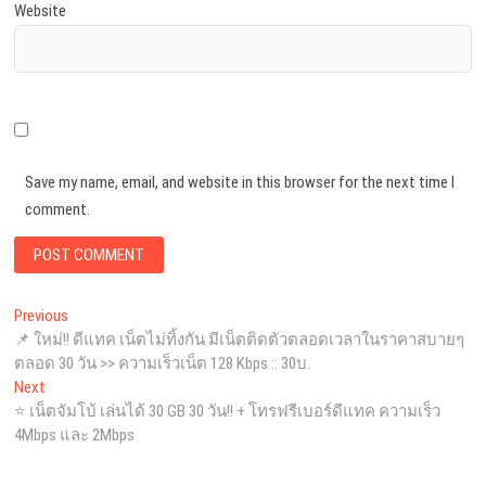
Website
Save my name, email, and website in this browser for the next time I
comment.
P
Previous
P
📌 ใหม่!! ดีแทค เน็ตไม่ทิ้งกัน มีเน็ตติดตัวตลอดเวลาในราคาสบายๆ
r
o
ตลอด 30 วัน >> ความเร็วเน็ต 128 Kbps :: 30บ.
e
s
Next
N
v
⭐ เน็ตจัมโบ้ เล่นได้ 30 GB 30 วัน!! + โทรฟรีเบอร์ดีแทค ความเร็ว
e
i
t
4Mbps และ 2Mbps
x
o
n
t
u
p
s