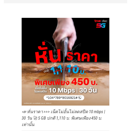
📣 หั่นราคา >>> เน็ตไม่อั้นไม่ลดสปีด 10 mbps |
30 วัน 🚀 5 GB ปกติ 1,110 บ. พิเศษเพียง 450 บ.
เท่านั้น