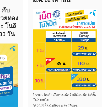
มี.ค. 62 เท่านั้น
! กับ
รวยทอง
Go โนลิ
30 วัน
? ราคาใหม่!!! ดีแทค เน็ตโนลิมิต เน็ตไม่อั้น
ไม่ลดสปีด
(ความเร็ว 512Kbps และ 1Mbps)