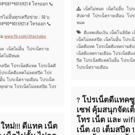
04*681*9016921# โทรออก 📞
เน็ตไม่หมด
เน็ตไม่อั้น
โปร
สัปดาห์
โปรเน็ตรายเดือน
โปรเ
ทรไม่อั้นทุกเครือข่าย :: 50 บ.
หมด
04*90*9016921# โทรออก 📞
ดีแทคเติมเงิน
เน็ตโนลิมิต
เ
ติม
www.fb.com/dtacturbo
เน็ตไม่ลดสปีด
เน็ตไม่อั้น
โปรเน็
เน็ตดีแทค
โปรเน็ตดีแทครายสัป
มด
เน็ตไม่อั้น
โปรเน็ตราย
เน็ตดีแทครายเดือน
โปรเน็ตดีแ
็ตไม่มีหมด
ปีด
โปรเน็ตดีแทคไม่อั้น
โปรเน็
ดสปีด
โปรเน็ตดีแทค
โปรเน็ตดี
โปรเน็ตรายเดือน
โปรเน็ตดีแทคไม่ลดสปีด
โปร
ั้น
โปรเน็ตรายเดือน
โปรเน็ต
นทุกค่าย
โปรเน็ตไม่ลดสปีด
โปร
? โปรเน็ตดีแทคซู
เซฟ คุ้มสนุกจัดเต็
โทร เน็ต และ wifi
ใหม่!!! ดีแทค เน็ต
เน็ต 4G เต็มสปีด 