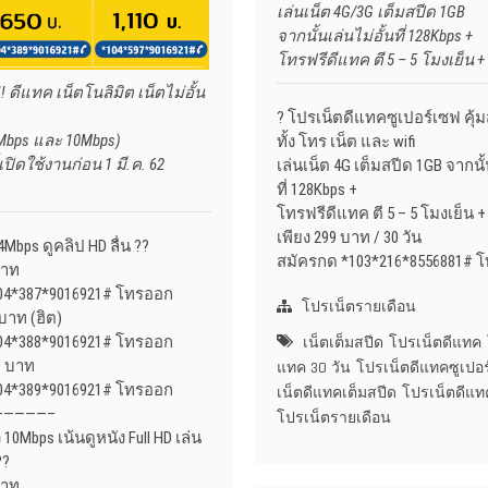
เล่นเน็ต 4G/3G เต็มสปีด 1GB
จากนั้นเล่นไม่อั้นที่ 128Kbps +
โทรฟรีดีแทค ตี 5 – 5 โมงเย็น + W
! ดีแทค เน็ตโนลิมิต เน็ตไม่อั้น
?
โปรเน็ตดีแทคซูเปอร์เซฟ คุ้ม
Mbps และ 10Mbps)
ทั้ง โทร เน็ต และ wifi
เปิดใช้งานก่อน 1 มี.ค. 62
เล่นเน็ต 4G เต็มสปีด 1GB จากนั้
ที่ 128Kbps +
โทรฟรีดีแทค ตี 5 – 5 โมงเย็น + W
เพียง 299 บาท / 30 วัน
4Mbps ดูคลิป HD ลื่น
?
?
สมัครกด *103*216*8556881# 
บาท
04*387*9016921# โทรออก
โปรเน็ตรายเดือน
 บาท (ฮิต)
04*388*9016921# โทรออก
เน็ตเต็มสปีด
โปรเน็ตดีแทค
50 บาท
แทค 30 วัน
โปรเน็ตดีแทคซูเปอ
04*389*9016921# โทรออก
เน็ตดีแทคเต็มสปีด
โปรเน็ตดีแทค
—————–
โปรเน็ตรายเดือน
10Mbps เน้นดูหนัง Full HD เล่น
?
?
บาท