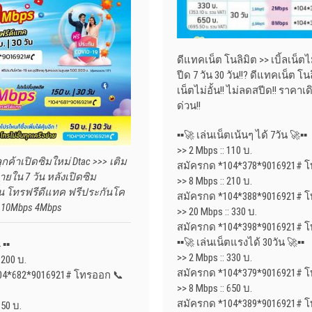
ดีแทคเน็ต โนลิมิต >> เบิ้ลเน็ตไ
ปีด 7 วัน 30 วัน!!
? ดีแทคเน็ต โนลิ
เน็ตไม่อั้น!! ไม่ลดสปีด!! ราคา
ด่วน!!
▪
▪🚀
เล่นเน็ตเน้นๆ ได้ 7วัน 🚀
▪
▪
>> 2 Mbps :: 110 บ.
กค้าเปิดซิมใหม่ Dtac >>> เติม
สมัครกด *104*378*9016921# 
ายใน 7 วัน หลังเปิดซิม
>> 8 Mbps :: 210 บ.
ั้น โทรฟรีดีแทค ฟรีประกันโค
สมัครกด *104*388*9016921# 
ัน 10Mbps 4Mbps
>> 20 Mbps :: 330 บ.
สมัครกด *104*398*9016921# 
▪
▪🚀
เล่นเน็ตแรงได้ 30วัน 🚀
▪
▪
 ▪▪
>> 2 Mbps :: 330 บ.
 200 บ.
สมัครกด *104*379*9016921# 
04*682*9016921# โทรออก 📞
>> 8 Mbps :: 650 บ.
สมัครกด *104*389*9016921# 
150 บ.