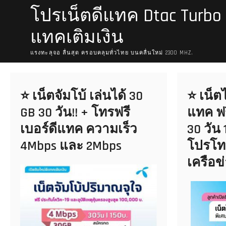
S
โปรเน็ตดีแทค Dtac Turbo เ
k
i
แทคเติมเงิน
p
t
แรงทะลุจอ ลื่นสุด ครอบคลุมทั่วไทย บนคลื่นใหม่ 2300 MHZ.
o
c
o
⭐ เน็ตจัมโบ้ เล่นได้ 30
⭐ เน็ตไ
n
t
GB 30 วัน!! + โทรฟรี
แทค ฟร
e
เบอร์ดีแทค ความเร็ว
30 วัน
n
t
4Mbps และ 2Mbps
โปรโทร
เครือข