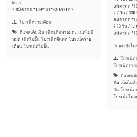
kbps
สมัครกด *1
?
สมัครกด *104*131*9016921#
?
?
7 วัน / 330
สมัครกด *1
โปรเน็ตรายเดือน
?
30 วัน / 1,
ดีแทคเติมเงิน
เน็ตอภิมหาอมตะ
เน็ตไม่มี
สมัครกด *1
หมด
เน็ตไม่อั้น
โปรเน็ตดีแทค
โปรเน็ตราย
(ราคายังไม่
เดือน
โปรเน็ตไม่อั้น
โปรเน็ต
โปรเน็ตรายเ
ดีแทคเติ
ปีด
เน็ตไม่อั้
วัน
โปรเน็ต
โปรเน็ตไม่ล