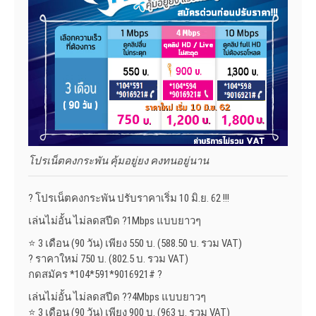
โปรเน็ตคงกระพัน คุ้มอยู่ยง คงทนอยู่นาน
?
โปรเน็ตคงกระพัน ปรับราคาเริ่ม 10 มิ.ย. 62 !!!
เล่นไม่อั้น ไม่ลดสปีด
?
1Mbps แบบยาวๆ
⭐️
3 เดือน (90 วัน) เพียง 550 บ. (588.50 บ. รวม VAT)
?
ราคาใหม่ 750 บ. (802.5 บ. รวม VAT)
กดสมัคร *104*591*9016921#
?
เล่นไม่อั้น ไม่ลดสปีด
?
?
4Mbps แบบยาวๆ
⭐️
3 เดือน (90 วัน) เพียง 900 บ. (963 บ. รวม VAT)