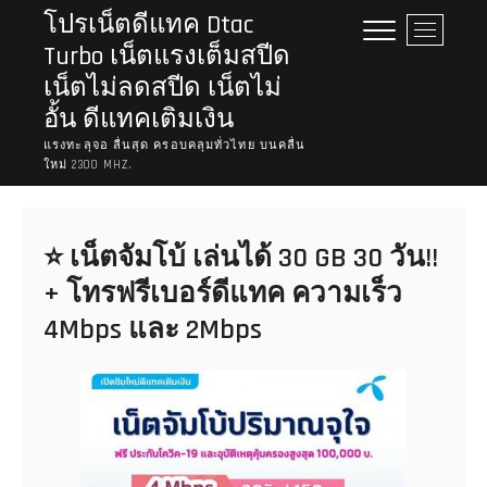
S
โปรเน็ตดีแทค Dtac
M
k
Turbo เน็ตแรงเต็มสปีด
e
i
n
เน็ตไม่ลดสปีด เน็ตไม่
p
u
t
อั้น ดีแทคเติมเงิน
B
o
แรงทะลุจอ ลื่นสุด ครอบคลุมทั่วไทย บนคลื่น
u
c
ใหม่ 2300 MHZ.
t
o
t
n
o
t
n
e
⭐ เน็ตจัมโบ้ เล่นได้ 30 GB 30 วัน!!
n
+ โทรฟรีเบอร์ดีแทค ความเร็ว
t
4Mbps และ 2Mbps