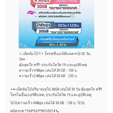
⭐ เน็ตจัมโบ้ !! + โทรฟรีเบอร์ดีแทค ▪▪🚀 30 วัน
🚀▪▪
คุ้มสุดใจ ฟรี!! ประกันโควิด 19 และอุบัติเหตุ
ความเร็ว 4 Mbps เล่นได้ 30 GB :: 150 บ.
ความเร็ว 2 Mbps เล่นได้ 30 GB :: 120 บ.
⭐▪▪ เน็ตจัมโบ้ปริมาณจุใจ 30GB เล่นได้ 30 วัน คุ้มสุดใจ ฟรี!!
โทรไม่อั้นเบอร์ดีแทค, ประกันโควิด 19 และอุบัติเหตุ
🚀🚀ความเร็ว 4 Mbps เล่นได้ 30 GB :: 150 บ. 🚀🚀
สมัครกด *104*663*9016921#📞