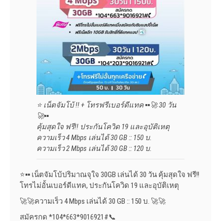
⭐ เน็ตจัมโบ้ !! + โทรฟรีเบอร์ดีแทค ▪▪🚀 30 วัน
🚀▪▪
คุ้มสุดใจ ฟรี!! ประกันโควิด 19 และอุบัติเหตุ
ความเร็ว 4 Mbps เล่นได้ 30 GB :: 150 บ.
ความเร็ว 2 Mbps เล่นได้ 30 GB :: 120 บ.
⭐▪▪ เน็ตจัมโบ้ปริมาณจุใจ 30GB เล่นได้ 30 วัน คุ้มสุดใจ ฟรี!!
โทรไม่อั้นเบอร์ดีแทค, ประกันโควิด 19 และอุบัติเหตุ
🚀🚀ความเร็ว 4 Mbps เล่นได้ 30 GB :: 150 บ. 🚀🚀
สมัครกด *104*663*9016921#📞