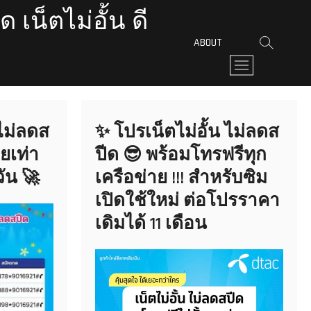
เน็ตไม่อั้น ดี
ABOUT
M
e
n
u
B
นไม่ลดส
✨ โปรเน็ตไม่อั้น ไม่ลดส
u
ายเท่า
ปีด 😎 พร้อมโทรฟรีทุก
t
t
วัน 🚀
เครือข่าย !!! สำหรับซิม
o
เปิดใช้ใหม่ ต่อโปรราคา
n
เดิมได้ 11 เดือน