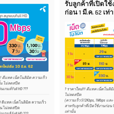
รับลูกค้าที่เปิดใช
ก่อน 1 มี.ค. 62 เท่า
!! ดีแทค เน็ตโนลิมิต ความเร็ว
ั้น ไม่ลดสปีด
่นเกมส์ Full HD ???
? ราคาใหม่!!! ดีแทค เน็ตโนลิมิต
ไม่ลดสปีด
(ความเร็ว 512Kbps, 1Mbps และ
! ดีแทค เน็ตโนลิมิต ความเร็ว
สาหรับลูกค้าที่เปิดใช้งานก่อน 1
ั้น ไม่ลดสปีด
เท่านั้น
ล่นเกมส์ Full HD
?
?
?