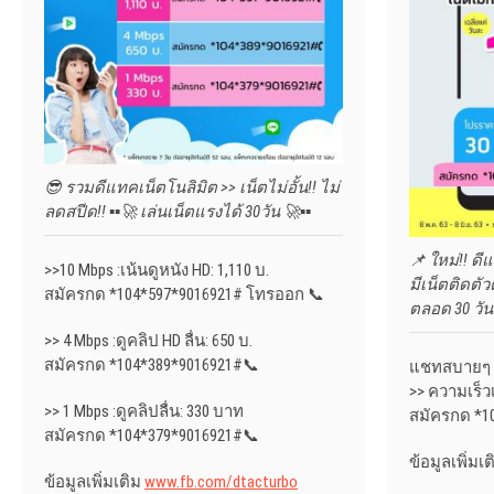
😎 รวมดีแทคเน็ตโนลิมิต >> เน็ตไม่อั้น!! ไม่
ลดสปีด!! ▪▪🚀 เล่นเน็ตแรงได้ 30วัน 🚀▪▪
📌 ใหม่!! ดี
>>10 Mbps :เน้นดูหนัง HD: 1,110 บ.
มีเน็ตติดต
สมัครกด *104*597*9016921# โทรออก
📞
ตลอด 30 วัน
>> 4 Mbps :ดูคลิป HD ลื่น: 650 บ.
สมัครกด *104*389*9016921#
📞
แชทสบายๆ เ
>> ความเร็วเ
>> 1 Mbps :ดูคลิปลื่น: 330 บาท
สมัครกด *1
สมัครกด *104*379*9016921#
📞
ข้อมูลเพิ่มเ
ข้อมูลเพิ่มเติม
www.fb.com/dtacturbo