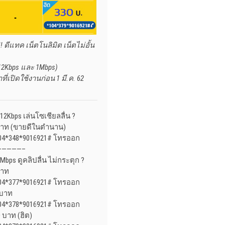
! ดีแทค เน็ตโนลิมิต เน็ตไม่อั้น
12Kbps และ 1Mbps)
ที่เปิดใช้งานก่อน 1 มี.ค. 62
12Kbps เล่นโซเชียลลื่น
?
 บาท (ขายดีในตำนาน)
04*348*9016921# โทรออก
—————–
Mbps ดูคลิปลื่น ไม่กระตุก
?
บาท
04*377*9016921# โทรออก
 บาท
04*378*9016921# โทรออก
0 บาท (ฮิต)