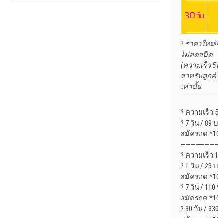
? ราคาใหม่!!
ไม่ลดสปีด
(ความเร็ว 5
สาหรับลูกค้า
เท่านั้น
?
ความเร็ว 5
?
7 วัน / 89
สมัครกด *1
———————
?
ความเร็ว 1
?
1 วัน / 29 
สมัครกด *1
?
7 วัน / 110
สมัครกด *1
?
30 วัน / 33