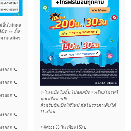
ม่อั้นไม่ลดส
มิต >> เบิ้ล
เดิม กดสมัคร
โทรออก 📞
โทรออก 📞
✨ โปรเน็ตไม่อั้น ไม่ลดสปีด ? พร้อมโทรฟรี
โทรออก 📞
ทุกเครือข่าย !!!
สำหรับซิมเปิดใช้ใหม่ ต่อโปรราคาเดิมได้
11 เดือน
โทรออก 📞
⭐️4Mbps 30 วัน เพียง 150 บ.
โทรออก 📞