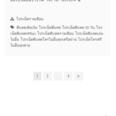
โปรเน็ตรายเดือน
ดีแทคเติมเงิน
โปรเน็ตดีแทค
โปรเน็ตดีแทค 30 วัน
โปร
เน็ตดีแทค4Mbps
โปรเน็ตดีแทครายเดือน
โปรเน็ตดีแทคเล่น
ไม่อั้น
โปรเน็ตดีแทคโทรไม่อั้นทุกเครือข่าย
โปรเน็ตโทรฟรี
ไม่อั้นทุกค่าย
P
P
1
P
2
…
P
4
N
a
a
a
e
o
g
g
g
x
s
e
e
e
t
t
p
a
s
g
e