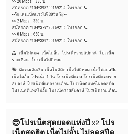
>> 20 Mbps :: 330 บ.
สมัครกด *104*398*9016921# โทรออก 📞
▪
▪🚀
เล่นเน็ตแรงได้ 30วัน 🚀
▪
▪
>> 2 Mbps :: 330 บ.
สมัครกด *104*379*9016921# โทรออก 📞
>> 8 Mbps :: 650 บ.
สมัครกด *104*389*9016921# โทรออก 📞
เน็ตไม่หมด
เน็ตไม่อั้น
โปรเน็ตรายสัปดาห์
โปรเน็ต
รายเดือน
โปรเน็ตไม่มีหมด
ดีแทคเติมเงิน
เน็ตโนลิมิต
เน็ตไม่มีหมด
เน็ตไม่ลดสปีด
เน็ตไม่อั้น
โปรเน็ต 7 วัน
โปรเน็ตดีแทค
โปรเน็ตดีแทคราย
สัปดาห์
โปรเน็ตดีแทครายเดือน
โปรเน็ตดีแทคไม่ลดสปีด
โปรเน็ตดีแทคไม่อั้น
โปรเน็ตรายสัปดาห์
โปรเน็ตรายเดือน
😎โปรเน็ตสุดยอดแห่งปี x2 โปร
เน็ตสุดฮิต เน็ตไม่อั้น ไม่ลดสปีด