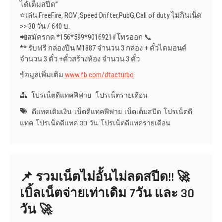
ได้เต็มสปีด”
⭐
เล่น FreeFire, ROV ,Speed Drifter,PubG,Call of duty ไม่กินเน็ต
>> 30 วัน / 640 บ.
📲
สมัครกด *156*599*9016921#โทรออก
📞
** รับฟรี กล่องปืน M1887 จำนวน 3 กล่อง + ตั๋วไดมอนด์
จำนวน 3 ตั๋ว +ตั๋วสร้างห้อง จำนวน 3 ตั๋ว
ข้อมูลเพิ่มเติม
www.fb.com/dtacturbo
โปรเน็ตดีแทคฟีฟาย
โปรเน็ตรายเดือน
ดีแทคเติมเงิน
เน็ตดีแทคฟีฟาย
เน็ตเต็มสปีด
โปรเน็ตดี
แทค
โปรเน็ตดีแทค 30 วัน
โปรเน็ตดีแทครายเดือน
📌 รวมเน็ตไม่อั้นไม่ลดสปีด!! 🚀
เบิ้ลเน็ตจ่ายเท่าเดิม 7วัน และ 30
วัน 🚀