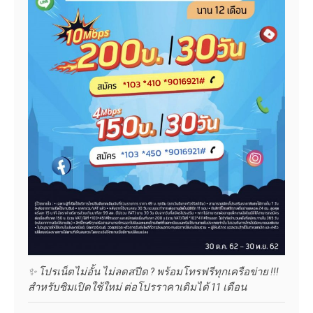
✨ โปรเน็ตไม่อั้น ไม่ลดสปีด ? พร้อมโทรฟรีทุกเครือข่าย !!!
สำหรับซิมเปิดใช้ใหม่ ต่อโปรราคาเดิมได้ 11 เดือน