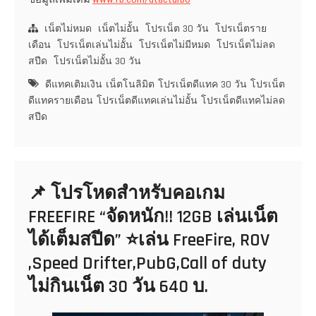
เน็ตไม่หมด
เน็ตไม่อั้น
โปรเน็ต 30 วัน
โปรเน็ตราย
เดือน
โปรเน็ตเล่นไม่อั้น
โปรเน็ตไม่มีหมด
โปรเน็ตไม่ลด
สปีด
โปรเน็ตไม่อั้น 30 วัน
ดีแทคเติมเงิน
เน็ตโนลิมิต
โปรเน็ตดีแทค 30 วัน
โปรเน็ต
ดีแทครายเดือน
โปรเน็ตดีแทคเล่นไม่อั้น
โปรเน็ตดีแทคไม่ลด
สปีด
📌 โปรโหดสำหรับคอเกม
FREEFIRE “จัดหนัก!! 12GB เล่นเน็ต
ได้เต็มสปีด” ⭐เล่น FreeFire, ROV
,Speed Drifter,PubG,Call of duty
ไม่กินเน็ต 30 วัน 640 บ.