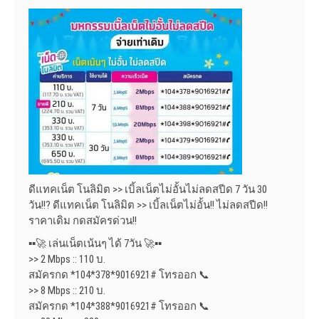
ดีแทคเน็ต โนลิมิต >> เบิ้ลเน็ตไม่อั้นไม่ลดสปีด 7 วัน 30
วัน!!
? ดีแทคเน็ต โนลิมิต >> เบิ้ลเน็ตไม่อั้น!! ไม่ลดสปีด!!
ราคาเดิม กดสมัครด่วน!!
▪
▪🚀
เล่นเน็ตเน้นๆ ได้ 7วัน 🚀
▪
▪
>> 2 Mbps :: 110 บ.
สมัครกด *104*378*9016921# โทรออก 📞
>> 8 Mbps :: 210 บ.
สมัครกด *104*388*9016921# โทรออก 📞