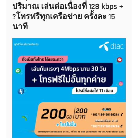
ปริมาณ เล่นต่อเนื่องที่ 128 kbps +
?โทรฟรีทุกเครือข่าย ครั้งละ 15
นาที