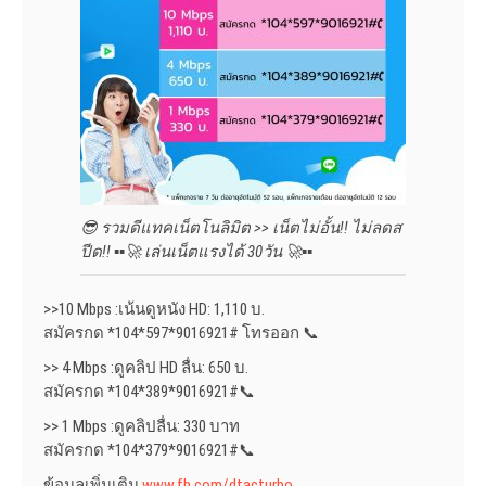
😎 รวมดีแทคเน็ตโนลิมิต >> เน็ตไม่อั้น!! ไม่ลดส
ปีด!! ▪▪🚀 เล่นเน็ตแรงได้ 30วัน 🚀▪▪
>>10 Mbps :เน้นดูหนัง HD: 1,110 บ.
สมัครกด *104*597*9016921# โทรออก
📞
>> 4 Mbps :ดูคลิป HD ลื่น: 650 บ.
สมัครกด *104*389*9016921#
📞
>> 1 Mbps :ดูคลิปลื่น: 330 บาท
สมัครกด *104*379*9016921#
📞
ข้อมูลเพิ่มเติม
www.fb.com/dtacturbo