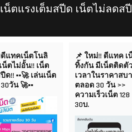
น็ตแรงเต็มสปีด เน็ตไม่ลดสปีด 
ดีแทคเน็ตโนลิ
📌 ใหม่!! ดีแทค เน
เน็ตไม่อั้น!! เน็ต
ทิ้งกัน มีเน็ตติด
ีด!! ▪▪🚀 เล่นเน็ต
เวลาในราคาสบ
 30วัน 🚀▪▪
ตลอด 30 วัน >>
ความเร็วเน็ต 128 
30บ.