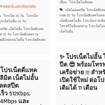
เดือน
โปรเน็ตไม่มีหมด
ติม
www.fb.com/dtacturbo
เน็ตไม่ลดสปีด
โปรเน็ตดีแท
แทค 30 วัน
โปรเน็ตดีแทคไม่ลด
น
โปรเน็ต 30 วัน
โปรเน็ต
เน็ตดีแทคไม่อั้น
โปรเน็ตรายเดื
รเน็ตไม่อั้น 30 วัน
โทรฟรีไม่อั้นทุกค่าย
โปรเน็ตไม่
ดสปีด
เน็ตไม่อั้น
โปรเน็ตดีแทค
เน็ตไม่อั้น
ค 30 วัน
โปรเน็ตดีแทคราย
ตดีแทคเล่นไม่อั้น
โปรเน็ตดีแทค
✨ โปรเน็ตไม่อั้น
ปีด 😎 พร้อมโทรฟ
มโปรเน็ตดีแทค
เครือข่าย !!! สำห
ิมิต เน็ตไม่อั้น
เปิดใช้ใหม่ ต่อโ
่ลดสปีด
เดิมได้ 11 เดือน
ร็ว 512Kbps,
 4Mbps และ