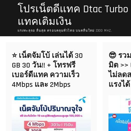
S
โปรเน็ตดีแทค Dtac Turbo เ
k
i
แทคเติมเงิน
p
t
แรงทะลุจอ ลื่นสุด ครอบคลุมทั่วไทย บนคลื่นใหม่ 2300 MHZ.
o
c
o
⭐ เน็ตจัมโบ้ เล่นได้ 30
😎 รวม
n
t
GB 30 วัน!! + โทรฟรี
มิต >> 
e
เบอร์ดีแทค ความเร็ว
ไม่ลดสป
n
t
4Mbps และ 2Mbps
แรงได้