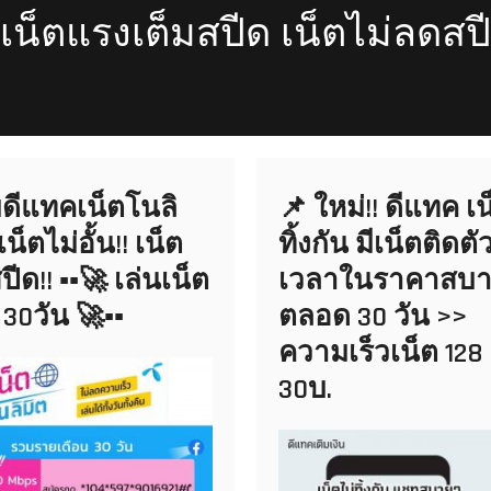
น็ตแรงเต็มสปีด เน็ตไม่ลดสปีด 
ดีแทคเน็ตโนลิ
📌 ใหม่!! ดีแทค เน
เน็ตไม่อั้น!! เน็ต
ทิ้งกัน มีเน็ตติด
ีด!! ▪▪🚀 เล่นเน็ต
เวลาในราคาสบ
 30วัน 🚀▪▪
ตลอด 30 วัน >>
ความเร็วเน็ต 128 
30บ.