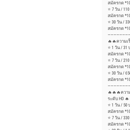
สมัครกด *1
⭐ 7 วัน / 11
สมัครกด *1
⭐ 30 วัน / 3
สมัครกด *1
———————
🔥🔥
ความเร็
⭐ 1 วัน / 31
สมัครกด *1
⭐ 7 วัน / 21
สมัครกด *1
⭐ 30 วัน / 6
สมัครกด *1
———————
🔥🔥🔥
ความ
ระดับ HD 🔥
⭐ 1 วัน / 50
สมัครกด *1
⭐ 7 วัน / 33
สมัครกด *1