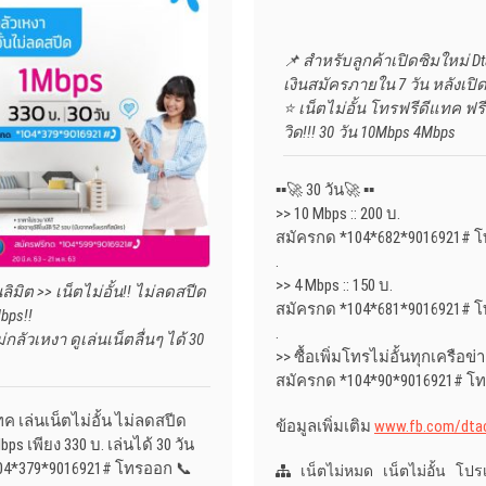
📌 สำหรับลูกค้าเปิดซิมใหม่ Dt
เงินสมัครภายใน 7 วัน หลังเปิ
⭐ เน็ตไม่อั้น โทรฟรีดีแทค ฟ
วิด!!! 30 วัน 10Mbps 4Mbps
▪▪🚀 30 วัน🚀 ▪▪
>> 10 Mbps :: 200 บ.
สมัครกด *104*682*9016921# 
.
>> 4 Mbps :: 150 บ.
ิมิต >> เน็ตไม่อั้น!! ไม่ลดสปีด
สมัครกด *104*681*9016921# 
bps!!
.
่กลัวเหงา ดูเล่นเน็ตลื่นๆ ได้ 30
>> ซื้อเพิ่มโทรไม่อั้นทุกเครือข่าย
สมัครกด *104*90*9016921# โ
ค เล่นเน็ตไม่อั้น ไม่ลดสปีด
ข้อมูลเพิ่มเติม
www.fb.com/dta
ps เพียง 330 บ. เล่นได้ 30 วัน
04*379*9016921# โทรออก
📞
เน็ตไม่หมด
เน็ตไม่อั้น
โปร