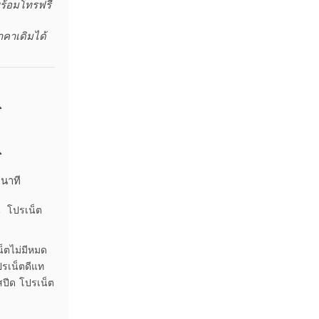
พร้อมโทรฟรี
าคาเดิมได้


 นาที
น
โปรเน็ต
น็ตไม่มีหมด
รเน็ตดีแท
สปีด
โปรเน็ต