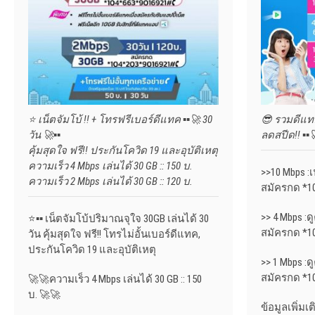
⭐ เน็ตจัมโบ้ !! + โทรฟรีเบอร์ดีแทค ▪▪🚀 30
😎 รวมดีแทคเ
วัน 🚀▪▪
ลดสปีด!! ▪▪
คุ้มสุดใจ ฟรี!! ประกันโควิด 19 และอุบัติเหตุ
ความเร็ว 4 Mbps เล่นได้ 30 GB :: 150 บ.
>>10 Mbps :เ
ความเร็ว 2 Mbps เล่นได้ 30 GB :: 120 บ.
สมัครกด *1
>> 4 Mbps :ดู
⭐▪▪ เน็ตจัมโบ้ปริมาณจุใจ 30GB เล่นได้ 30
สมัครกด *1
วัน คุ้มสุดใจ ฟรี!! โทรไม่อั้นเบอร์ดีแทค,
ประกันโควิด 19 และอุบัติเหตุ
>> 1 Mbps :ด
สมัครกด *1
🚀🚀ความเร็ว 4 Mbps เล่นได้ 30 GB :: 150
บ. 🚀🚀
ข้อมูลเพิ่มเ