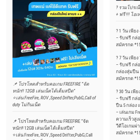
? รวมโปรเน็
+ ฟรี !!! ไอ
?
1 วัน เพียง
– รับฟรี กล่อ
สมัครกด *1
?
7 วัน เพียง
– รับฟรี กล่อ
กล่องสุ่มปืน
สมัครกด *1
📌 โปรโหดสำหรับคอเกม FREEFIRE “จัด
หนัก!! 12GB เล่นเน็ตได้เต็มสปีด”
?
30 วัน เพีย
⭐เล่น FreeFire, ROV ,Speed Drifter,PubG,Call of
– รับฟรี กล่อ
duty ไม่กินเน็ต
ปืน 5 กล่อง แ
– เล่นเกม Fre
ความเร็วสูง
📌
โปรโหดสำหรับคอเกม FREEFIRE “จัด
วีดีโอเกมผ่า
หนัก!! 12GB เล่นเน็ตได้เต็มสปีด”
สมัครกด *1
⭐
เล่น FreeFire, ROV ,Speed Drifter,PubG,Call