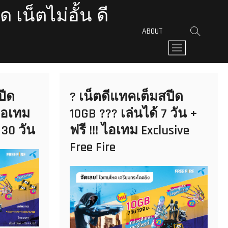
เน็ตไม่อั้น ดี
ABOUT
M
e
n
u
B
ปีด
? เน็ตดีแทคเต็มสปีด
u
 ไอเทม
10GB ??? เล่นได้ 7 วัน +
t
t
 30 วัน
ฟรี !!! ไอเทม Exclusive
o
Free Fire
n