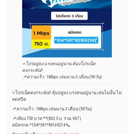
⭐โปรอยู่ยง แรงทนอยู่นาน ต้องโปรเน็ต
คงกระพัน‼
📌ความเร็ว : 1Mbps เล่นนาน 3 เดือน (90วัน)
⭐โปรเน็ตคงกระพัน
‼ คุ้มอยู่ยง แรงทนอยู่นาน เล่นไม่อั้น ไม่
ลดสปีด
📌
ความเร็ว : 1Mbps
เล่นนาน
3 เดือน (90วัน)
📌
เพียง 750 บาท **(802.5 บ. รวม VAT)
สมัครกด *104*591*9016921#
📞