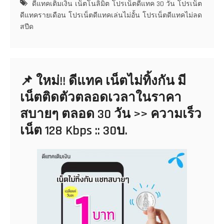
ดีแทคเติมเงิน
เน็ตโนลิมิต
โปรเน็ตดีแทค 30 วัน
โปรเน็ต
ดีแทครายเดือน
โปรเน็ตดีแทคเล่นไม่อั้น
โปรเน็ตดีแทคไม่ลด
สปีด
📌 ใหม่!! ดีแทค เน็ตไม่ทิ้งกัน มี
เน็ตติดตัวตลอดเวลาในราคา
สบายๆ ตลอด 30 วัน >> ความเร็ว
เน็ต 128 Kbps :: 30บ.