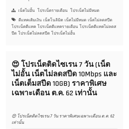
เน็ตไม่อั้น
โปรเน็ตรายเดือน
โปรเน็ตไม่มีหมด
ดีแทคเติมเงิน
เน็ตโนลิมิต
เน็ตไม่มีหมด
เน็ตไม่ลดสปีด
โปรเน็ตดีแทค
โปรเน็ตดีแทครายเดือน
โปรเน็ตดีแทคไม่ลดส
ปีด
โปรเน็ตไม่ลดสปีด
โปรเน็ตไม่อั้น
😍 โปรเน็ตติดไซเรน 7 วัน (เน็ต
ไม่อั้น เน็ตไม่ลดสปีด 10Mbps และ
เน็ตเต็มสปีด 10GB) ราคาพิเศษ
เฉพาะเดือน ต.ค. 62 เท่านั้น
😍 โปรเน็ตติดไซเรน 7 วัน ราคาพิเศษเฉพาะเดือน ต.ค. 62
เท่านั้น