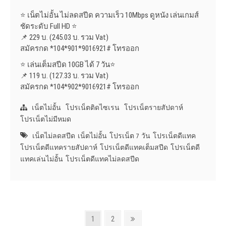
⭐️
เน็ตไม่อั้น ไม่ลดสปีด ความเร็ว 10Mbps ดูหนัง เล่นเกมส์
ชัดระดับ Full HD
⭐️
📌 229 บ. (245.03 บ. รวม Vat)
สมัครกด *104*901*9016921# โทรออก
⭐️
เล่นเต็มสปีด 10GB ได้ 7 วัน
⭐️
📌 119 บ. (127.33 บ. รวม Vat)
สมัครกด *104*902*9016921# โทรออก
เน็ตไม่อั้น
โปรเน็ตติดไซเรน
โปรเน็ตรายสัปดาห์
โปรเน็ตไม่มีหมด
เน็ตไม่ลดสปีด
เน็ตไม่อั้น
โปรเน็ต 7 วัน
โปรเน็ตดีแทค
โปรเน็ตดีแทครายสัปดาห์
โปรเน็ตดีแทคเต็มสปีด
โปรเน็ตดี
แทคเล่นไม่อั้น
โปรเน็ตดีแทคไม่ลดสปีด
P
P
1
P
2
N