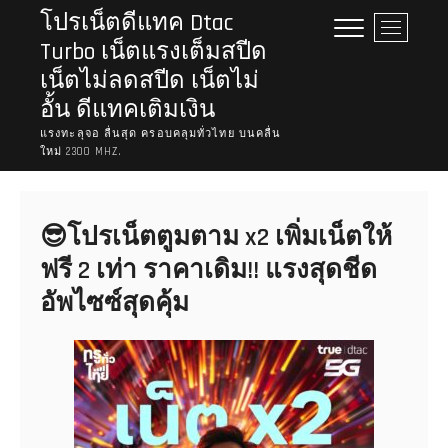
S
โปรเน็ตดีแทค Dtac
M
k
Turbo เน็ตแรงเต็มสปีด
e
i
n
เน็ตไม่ลดสปีด เน็ตไม่
p
u
t
อั้น ดีแทคเติมเงิน
B
o
แรงทะลุจอ ลื่นสุด ครอบคลุมทั่วไทย บนคลื่น
u
c
ใหม่ 2300 MHZ.
t
o
t
n
o
t
n
e
😎โปรเน็ตตูมตาม x2 เพิ่มเน็ตให้
n
ฟรี 2 เท่า ราคาเดิม!! แรงสุดชีด
t
อัพไซซ์สุดคุ้ม