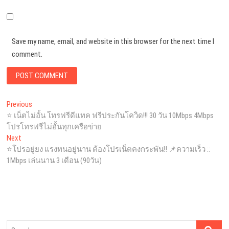
Save my name, email, and website in this browser for the next time I
comment.
P
Previous
P
⭐ เน็ตไม่อั้น โทรฟรีดีแทค ฟรีประกันโควิด!!! 30 วัน 10Mbps 4Mbps
r
o
โปรโทรฟรีไม่อั้นทุกเครือข่าย
e
s
Next
N
v
⭐โปรอยู่ยง แรงทนอยู่นาน ต้องโปรเน็ตคงกระพัน‼ 📌ความเร็ว ::
e
i
t
1Mbps เล่นนาน 3 เดือน (90วัน)
x
o
n
t
u
p
s
a
o
p
v
s
o
t
s
i
S
:
t