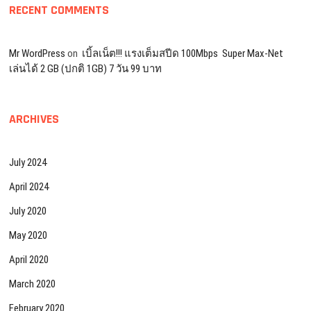
RECENT COMMENTS
Mr WordPress
on
เบิ้ลเน็ต!!! แรงเต็มสปีด 100Mbps Super Max-Net
เล่นได้ 2 GB (ปกติ 1GB) 7 วัน 99 บาท
ARCHIVES
July 2024
April 2024
July 2020
May 2020
April 2020
March 2020
February 2020