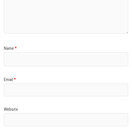
Name
*
Email
*
Website