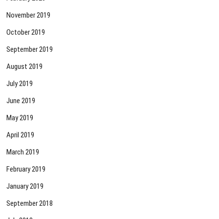
November 2019
October 2019
September 2019
August 2019
July 2019
June 2019
May 2019
April 2019
March 2019
February 2019
January 2019
September 2018