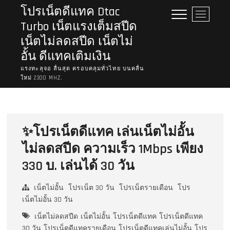
S
โปรเน็ตดีแทค Dtac
M
k
Turbo เน็ตแรงเต็มสปีด
e
i
n
เน็ตไม่ลดสปีด เน็ตไม่
p
u
t
อั้น ดีแทคเติมเงิน
B
o
แรงทะลุจอ ลื่นสุด ครอบคลุมทั่วไทย บนคลื่น
u
c
ใหม่ 2300 MHZ.
t
o
t
n
o
t
n
e
✨โปรเน็ตดีแทค เล่นเน็ตไม่อั้น
n
t
ไม่ลดสปีด ความเร็ว 1Mbps เพียง
330 บ. เล่นได้ 30 วัน
เน็ตไม่อั้น
โปรเน็ต 30 วัน
โปรเน็ตรายเดือน
โปร
เน็ตไม่อั้น 30 วัน
เน็ตไม่ลดสปีด
เน็ตไม่อั้น
โปรเน็ตดีแทค
โปรเน็ตดีแทค
30 วัน
โปรเน็ตดีแทครายเดือน
โปรเน็ตดีแทคเล่นไม่อั้น
โปร