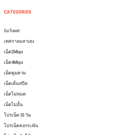
CATEGORIES
GoTravel
เทศกาลมหาเฮง
เน็ต2Mbps
เน็ต4Mbps
เน็ตตูมตาม
เน็ตเต็มสปีด
เน็ตไม่หมด
เน็ตไม่อั้น
โปรเน็ต 30 วัน
โปรเน็ตคงกระพัน