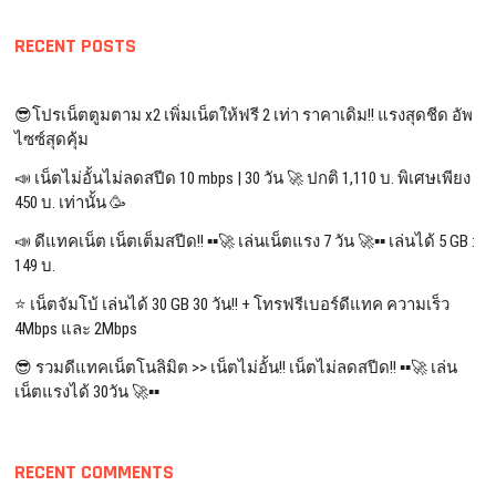
a
a
r
t
RECENT POSTS
c
h
i
…
o
😎โปรเน็ตตูมตาม x2 เพิ่มเน็ตให้ฟรี 2 เท่า ราคาเดิม!! แรงสุดชีด อัพ
ไซซ์สุดคุ้ม
n
📣 เน็ตไม่อั้นไม่ลดสปีด 10 mbps | 30 วัน 🚀 ปกติ 1,110 บ. พิเศษเพียง
450 บ. เท่านั้น 🥳
📣 ดีแทคเน็ต เน็ตเต็มสปีด!! ▪▪🚀 เล่นเน็ตแรง 7 วัน 🚀▪▪ เล่นได้ 5 GB :
149 บ.
⭐ เน็ตจัมโบ้ เล่นได้ 30 GB 30 วัน!! + โทรฟรีเบอร์ดีแทค ความเร็ว
4Mbps และ 2Mbps
😎 รวมดีแทคเน็ตโนลิมิต >> เน็ตไม่อั้น!! เน็ตไม่ลดสปีด!! ▪▪🚀 เล่น
เน็ตแรงได้ 30วัน 🚀▪▪
RECENT COMMENTS