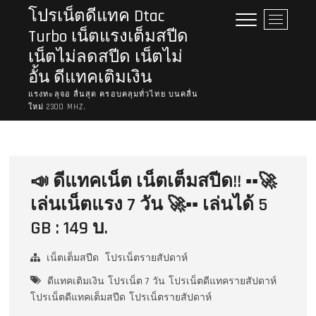
S
โปรเน็ตดีแทค Dtac
M
k
Turbo เน็ตแรงเต็มสปีด
e
i
n
เน็ตไม่ลดสปีด เน็ตไม่
p
u
t
อั้น ดีแทคเติมเงิน
B
o
แรงทะลุจอ ลื่นสุด ครอบคลุมทั่วไทย บนคลื่น
u
c
ใหม่ 2300 MHZ.
t
o
t
n
o
t
n
e
📣 ดีแทคเน็ต เน็ตเต็มสปีด!! ▪▪🚀
n
t
เล่นเน็ตแรง 7 วัน 🚀▪▪ เล่นได้ 5
GB : 149 บ.
เน็ตเต็มสปีด
โปรเน็ตรายสัปดาห์
ดีแทคเติมเงิน
โปรเน็ต 7 วัน
โปรเน็ตดีแทครายสัปดาห์
โปรเน็ตดีแทคเต็มสปีด
โปรเน็ตรายสัปดาห์