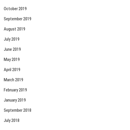
October 2019
September 2019
August 2019
July 2019
June 2019
May 2019
April 2019
March 2019
February 2019
January 2019
September 2018
July 2018