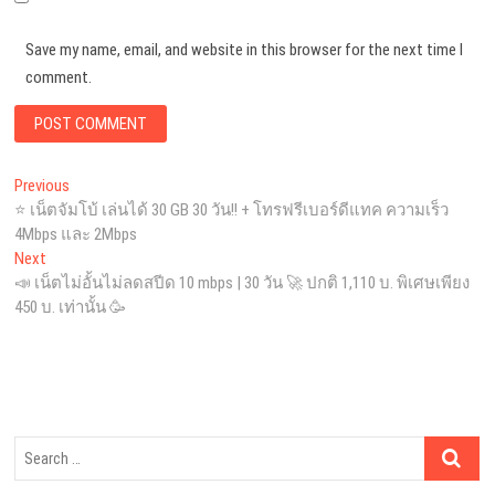
Save my name, email, and website in this browser for the next time I
comment.
P
Previous
P
⭐ เน็ตจัมโบ้ เล่นได้ 30 GB 30 วัน!! + โทรฟรีเบอร์ดีแทค ความเร็ว
r
o
4Mbps และ 2Mbps
e
s
Next
N
v
📣 เน็ตไม่อั้นไม่ลดสปีด 10 mbps | 30 วัน 🚀 ปกติ 1,110 บ. พิเศษเพียง
e
i
t
450 บ. เท่านั้น 🥳
x
o
n
t
u
p
s
a
o
p
v
s
o
t
s
i
S
:
t
g
e
: