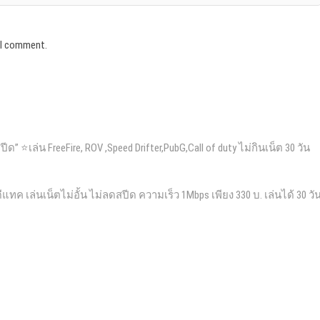
e I comment.
⭐เล่น FreeFire, ROV ,Speed Drifter,PubG,Call of duty ไม่กินเน็ต 30 วัน
ทค เล่นเน็ตไม่อั้น ไม่ลดสปีด ความเร็ว 1Mbps เพียง 330 บ. เล่นได้ 30 วั