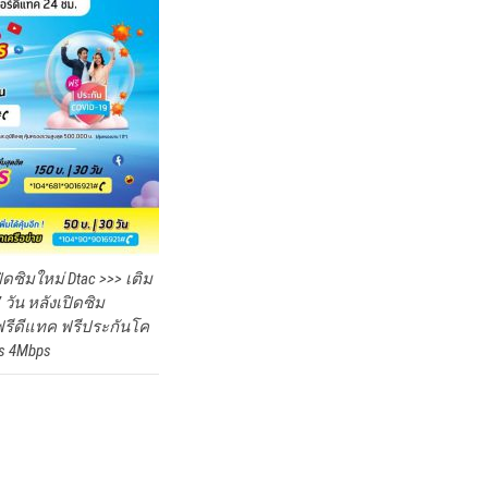
ิดซิมใหม่ Dtac >>> เติม
วัน หลังเปิดซิม
รฟรีดีแทค ฟรีประกันโค
ps 4Mbps