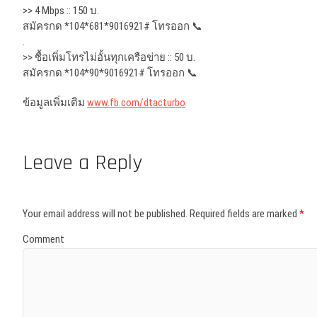
>> 4 Mbps :: 150 บ.
สมัครกด *104*681*9016921# โทรออก 📞
.
>> ซื้อเพิ่มโทรไม่อั้นทุกเครือข่าย :: 50 บ.
สมัครกด *104*90*9016921# โทรออก 📞
ข้อมูลเพิ่มเติม
www.fb.com/dtacturbo
Leave a Reply
Your email address will not be published.
Required fields are marked
*
Comment